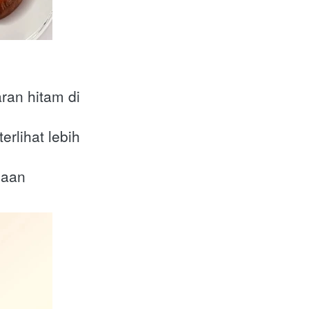
an hitam di 
lihat lebih 
uaan